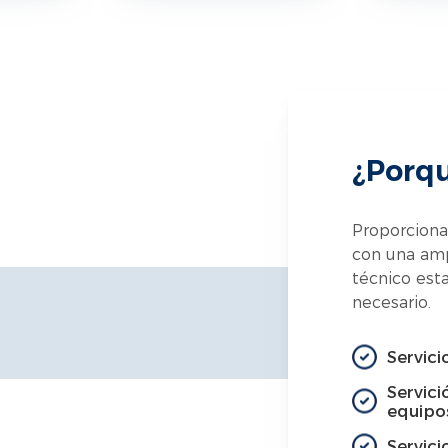
¿Porqu
Proporciona
con una amp
técnico est
necesario.
Servici
Servici
equipo
Servici