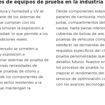
es de equipos de prueba en la industria
atura y humedad y UV se
Desde componentes exterio
perie de los sistemas de
paneles de carrocería, moldu
que cumplan con los
juntas, compartimentos del
a simulan la exposición a
ruedas, hasta piezas interi
medad, lo que permite a los
cubiertas de bolsas de aire
diciones reales.
pruebas de vehículos compl
satisfacer las demandas de
a menudo se someten a
requisitos específicos del 
y exposición a
prueba personalizadas que
ionar sistemas de prueba de
desafíos futuros. Nuestro e
iversas necesidades de
los procesos de prueba, lo 
de pruebas de ozono y
mejorar el rendimiento del
to de los componentes de
servicios de optimización 
s sellos resistentes a la
con los avances tecnológi
 que mantengan la