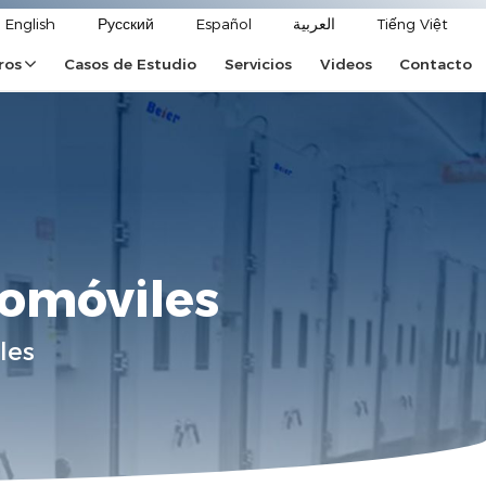
English
Русский
Español
العربية
Tiếng Việt
ros
Casos de Estudio
Servicios
Videos
Contacto
tomóviles
les