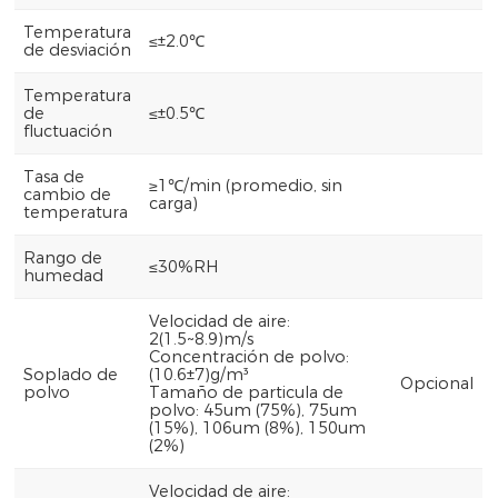
Temperatura
≤±2.0℃
de desviación
Temperatura
de
≤±0.5℃
fluctuación
Tasa de
≥1℃/min (promedio, sin
cambio de
carga)
temperatura
Rango de
≤30%RH
humedad
Velocidad de aire:
2(1.5~8.9)m/s
Concentración de polvo:
Soplado de
(10.6±7)g/m³
Opcional
polvo
Tamaño de particula de
polvo: 45um (75%), 75um
(15%), 106um (8%), 150um
(2%)
Velocidad de aire: