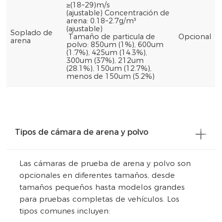
≥(18~29)m/s
(ajustable) Concentración de
arena: 0.18~2.7g/m³
(ajustable)
Soplado de
Tamaño de particula de
Opcional
arena
polvo: 850um (1%), 600um
(1.7%), 425um (14.3%),
300um (37%), 212um
(28.1%), 150um (12.7%),
menos de 150um (5.2%)
Tipos de cámara de arena y polvo
Las cámaras de prueba de arena y polvo son
opcionales en diferentes tamaños, desde
tamaños pequeños hasta modelos grandes
para pruebas completas de vehículos. Los
tipos comunes incluyen: